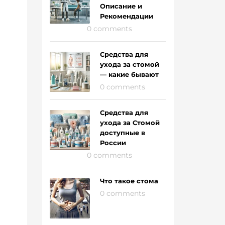
Описание и
Рекомендации
0 comments
Средства для
ухода за стомой
— какие бывают
0 comments
Средства для
ухода за Стомой
доступные в
России
0 comments
Что такое стома
0 comments