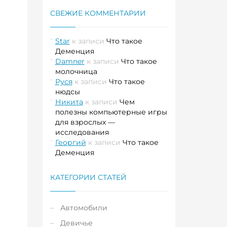
СВЕЖИЕ КОММЕНТАРИИ
Star
к записи
Что такое
Деменция
Damner
к записи
Что такое
молочница
Руся
к записи
Что такое
нюдсы
Никита
к записи
Чем
полезны компьютерные игры
для взрослых —
исследования
Георгий
к записи
Что такое
Деменция
КАТЕГОРИИ СТАТЕЙ
Автомобили
Девичье