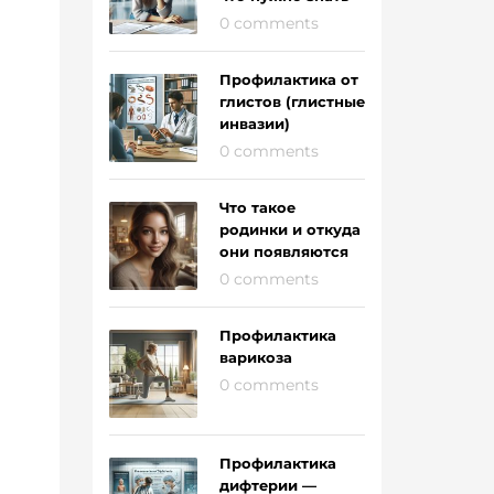
0 comments
Профилактика от
глистов (глистные
инвазии)
0 comments
Что такое
родинки и откуда
они появляются
0 comments
Профилактика
варикоза
0 comments
Профилактика
дифтерии —