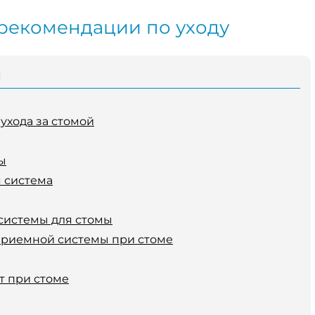
рекомендации по уходу
я
хода за стомой
ы
я система
системы для стомы
приемной системы при стоме
т при стоме