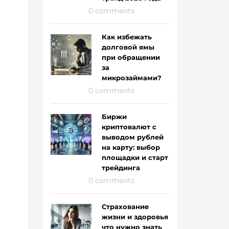
0 comments
Как избежать
долговой ямы
при обращении
за
микрозаймами?
0 comments
Биржи
криптовалют с
выводом рублей
на карту: выбор
площадки и старт
трейдинга
0 comments
Страхование
жизни и здоровья
что нужно знать