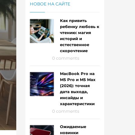
НОВОЕ НА САЙТЕ
Как привить
ребенку любовь к
чтению: магия
историй и
естественное
скорочтение
0 comments
MacBook Pro на
M5 Pro и M5 Max
(2026): точная
дата выхода,
инсайды и
характеристики
0 comments
Ожидаемые
новинки