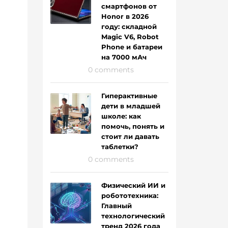
смартфонов от
Honor в 2026
году: складной
Magic V6, Robot
Phone и батареи
на 7000 мАч
0 comments
Гиперактивные
дети в младшей
школе: как
помочь, понять и
стоит ли давать
таблетки?
0 comments
Физический ИИ и
робототехника:
Главный
технологический
тренд 2026 года