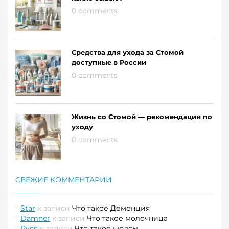
0 comments
Средства для ухода за Стомой
доступные в России
0 comments
Жизнь со Стомой — рекомендации по
уходу
0 comments
СВЕЖИЕ КОММЕНТАРИИ
Star
к записи
Что такое Деменция
Damner
к записи
Что такое молочница
Руся
к записи
Что такое нюдсы