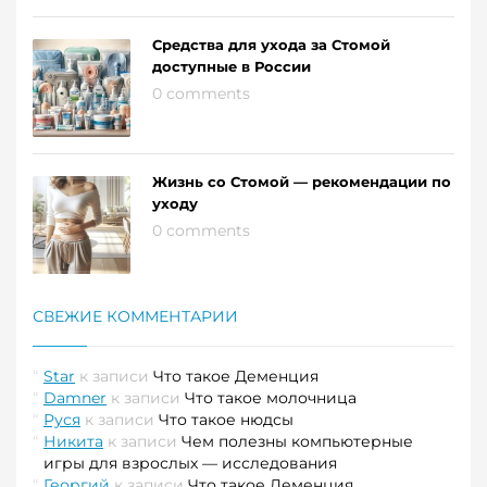
Средства для ухода за Стомой
доступные в России
0 comments
Жизнь со Стомой — рекомендации по
уходу
0 comments
СВЕЖИЕ КОММЕНТАРИИ
Star
к записи
Что такое Деменция
Damner
к записи
Что такое молочница
Руся
к записи
Что такое нюдсы
Никита
к записи
Чем полезны компьютерные
игры для взрослых — исследования
Георгий
к записи
Что такое Деменция