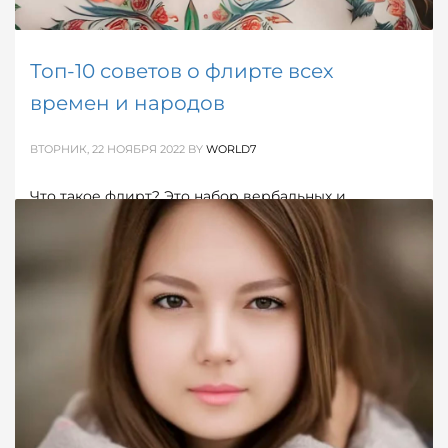
Топ-10 советов о флирте всех
времен и народов
ВТОРНИК, 22 НОЯБРЯ 2022
BY
WORLD7
Что такое флирт? Это набор вербальных и
невербальных действий, которые мы совершаем,
чтобы выразить заинтересованность в другом
человеке. Флирт — это весело, флирт — это
безопасно, флирт — это естественно!
ОПУБЛИКОВАНО В
ОБ ОТНОШЕНИЯХ
МЕТКИ:
ЗНАКОМСТВА
,
ПСИХОЛОГИЯ ОТНОШЕНИЙ