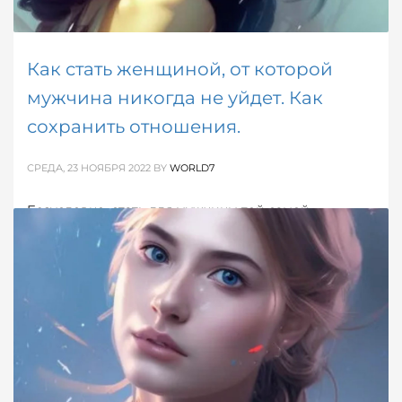
Как стать женщиной, от которой
мужчина никогда не уйдет. Как
сохранить отношения.
СРЕДА, 23 НОЯБРЯ 2022
BY
WORLD7
Безусловно, стать для мужчины той самой —
единственной — это задачка не из простых, но это
вовсе не означает, что можно сидеть, сложа руки,
жаловаться... и ничего не делать.
ОПУБЛИКОВАНО В
ДЕВИЧЬЕ
,
ОБ ОТНОШЕНИЯХ
МЕТКИ:
КАК СОХРАНИТЬ ЛЮБОВЬ
,
ОТНОШЕНИЯ
,
ПРАВИЛЬНЫЕ
ОТНОШЕНИЯ
,
СОХРАНИТЬ ОТНОШЕНИЯ