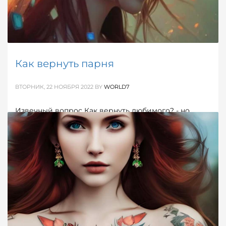
Как вернуть парня
ВТОРНИК, 22 НОЯБРЯ 2022
BY
WORLD7
Извечный вопрос Как вернуть любимого? - но
вернуть любимого человека не так-то просто…
Осознание того, что тебя бросили, а тем более
любимый человек, вызывает, казалось бы,
непереносимую боль.
ОПУБЛИКОВАНО В
ОБ ОТНОШЕНИЯХ
МЕТКИ:
РАССТАВАНИЕ