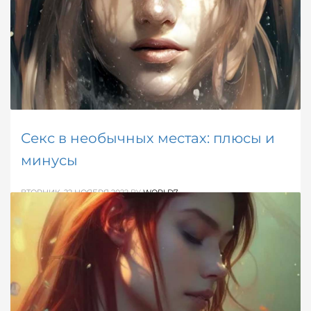
ОПУБЛИКОВАНО В
ДЕВИЧЬЕ
,
МУЖСКОЕ
,
ОБ ОТНОШЕНИЯХ
,
РАЗНОЕ
МЕТКИ:
ИНТЕРЕСНЫЕ ФАКТЫ
Секс в необычных местах: плюсы и
минусы
ВТОРНИК, 22 НОЯБРЯ 2022
BY
WORLD7
Сексологи настоятельно рекомендуют парам,
которые заскучали и хотят оживить интимную
жизнь, заниматься сексом в необычных местах.
ОПУБЛИКОВАНО В
ОБ ОТНОШЕНИЯХ
МЕТКИ:
ИНТИМНАЯ БЛИЗОСТЬ
,
ОТНОШЕНИЯ