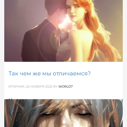
кто же лучше и мудрее. Ведь и у женщин, и у
мужчин есть собственные козыри, которые
помогают быть лидером в той или иной сфере.
ОПУБЛИКОВАНО В
ОБ ОТНОШЕНИЯХ
,
РАЗНОЕ
МЕТКИ:
ЖЕНСКОЕ МЫШЛЕНИЕ
,
ИНТЕРЕСНЫЕ ФАКТЫ
Так чем же мы отличаемся?
ВТОРНИК, 22 НОЯБРЯ 2022
BY
WORLD7
Мужчины и женщины совершенно по-разному
реагируют на самые, казалось бы, банальные вещи.
Отсюда - и супружеские проблемы. Отсюда -
споры, ссоры, битая посуда и слезы...