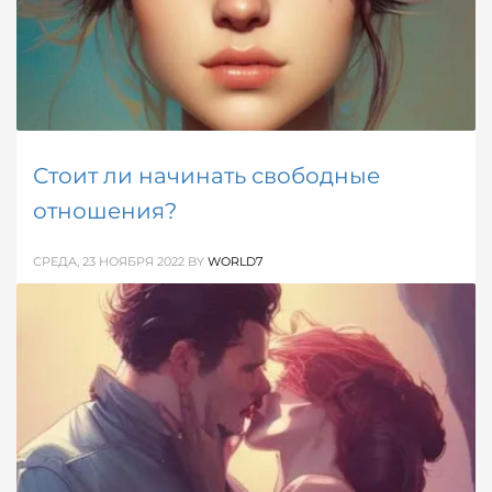
ОПУБЛИКОВАНО В
ДЕВИЧЬЕ
,
РАЗНОЕ
МЕТКИ:
КАК ПОНРАВИТСЯ ПАРНЮ
,
ПРИВЛЕКАТЕЛЬНОСТЬ
Стоит ли начинать свободные
отношения?
СРЕДА, 23 НОЯБРЯ 2022
BY
WORLD7
Отношения всегда относились к сложным
процессам, которые на первый взгляд кажутся
совсем простыми.
ОПУБЛИКОВАНО В
ОБ ОТНОШЕНИЯХ
МЕТКИ:
ОТНОШЕНИЯ
,
ПСИХОЛОГИЯ ОТНОШЕНИЙ
,
СОХРАНИТЬ
ОТНОШЕНИЯ