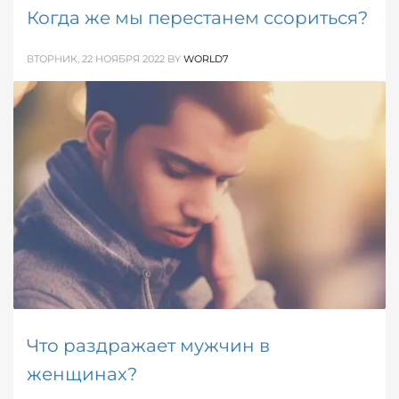
Когда же мы перестанем ссориться?
ВТОРНИК, 22 НОЯБРЯ 2022
BY
WORLD7
Когда же мы перестанем ссориться – этот
отчаянный вопрос задает себе едва ли не каждая
влюбленная парочка. Говорят, милые спорят –
только тешатся.
ОПУБЛИКОВАНО В
ОБ ОТНОШЕНИЯХ
МЕТКИ:
КАК НЕ ССОРИТСЯ
Что раздражает мужчин в
женщинах?