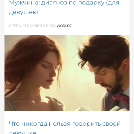
Мужчина: диагноз по подарку (для
девушек)
СРЕДА, 23 НОЯБРЯ 2022
BY
WORLD7
Говорят, что главное — это не подарок, а внимание.
И правда, без него не обойтись - особенно при
ближайшем рассмотрении подарков. Именно они
способны рассказать о том, кто их сделал, массу
интересных вещей.
ОПУБЛИКОВАНО В
ДЕВИЧЬЕ
Что никогда нельзя говорить своей
девушке