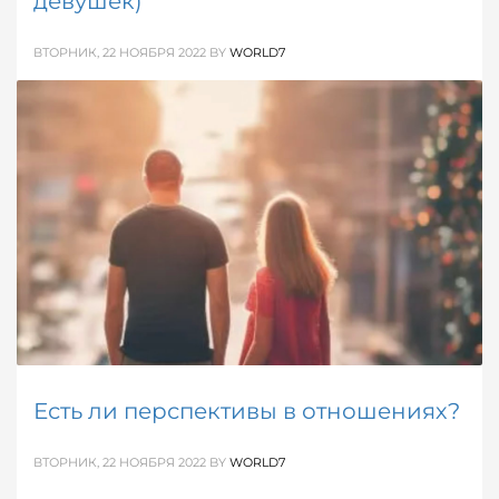
девушек)
ВТОРНИК, 22 НОЯБРЯ 2022
BY
WORLD7
Вспомни свою любимую в детстве историю и
проанализируй с помощью наших подсказок свой
сценарий любви. Какую роль ты привыкла играть в
своих отношениях?
ОПУБЛИКОВАНО В
ДЕВИЧЬЕ
,
ОБ ОТНОШЕНИЯХ
МЕТКИ:
ЛЮБОВЬ
,
ОТНОШЕНИЯ
,
ПСИХОЛОГИЯ ОТНОШЕНИЙ
Есть ли перспективы в отношениях?
ВТОРНИК, 22 НОЯБРЯ 2022
BY
WORLD7