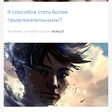
9 способов стать более
привлекательными?
ВТОРНИК, 22 НОЯБРЯ 2022
BY
WORLD7
Привлекательность - странная вещь. Человек
может быть безупречно красив внешне, но если он
не привлекателен, его красота может остаться
незамеченной окружающими.
ОПУБЛИКОВАНО В
ДЕВИЧЬЕ
,
МУЖСКОЕ
,
ОБ ОТНОШЕНИЯХ
,
УСПЕХ
/ ЭФФЕКТИВНОСТЬ
МЕТКИ:
КРАСОТА
,
ПРИВЛЕКАТЕЛЬНОСТЬ