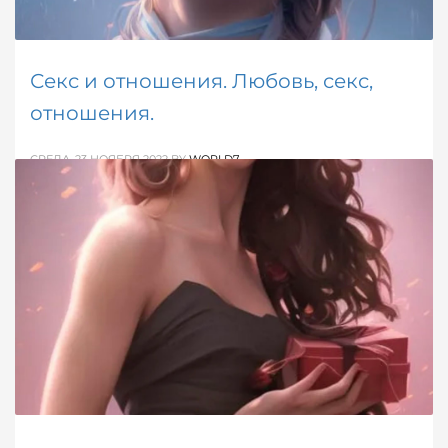
Секс и отношения. Любовь, секс,
отношения.
СРЕДА, 23 НОЯБРЯ 2022
BY
WORLD7
Безусловно, мужчины и женщины отличаются друг
от друга, но порой они даже не отдают себе отчета,
насколько глубока эта разница.
ОПУБЛИКОВАНО В
ДЕВИЧЬЕ
,
МУЖСКОЕ
,
ОБ ОТНОШЕНИЯХ
МЕТКИ:
ИНТИМНАЯ БЛИЗОСТЬ
,
ЛЮБОВЬ
,
ОТНОШЕНИЯ