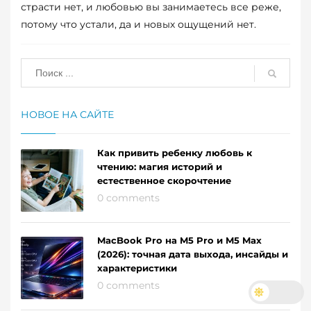
страсти нет, и любовью вы занимаетесь все реже,
потому что устали, да и новых ощущений нет.
ОПУБЛИКОВАНО В
ОБ ОТНОШЕНИЯХ
МЕТКИ:
ОТНОШЕНИЯ
,
РОМАНТИКА
,
ЧУВСТВА
НОВОЕ НА САЙТЕ
Как привить ребенку любовь к
чтению: магия историй и
естественное скорочтение
0 comments
MacBook Pro на M5 Pro и M5 Max
(2026): точная дата выхода, инсайды и
характеристики
0 comments