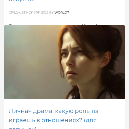
СРЕДА, 23 НОЯБРЯ 2022
BY
WORLD7
Предлагаем вам познакомиться с 10 наиболее
общими выражениями, которые парни не должны
говорить своим девушкам. Старайтесь избегать их
всеми способами!
ОПУБЛИКОВАНО В
МУЖСКОЕ
,
ОБ ОТНОШЕНИЯХ
МЕТКИ:
КАК НЕ ССОРИТСЯ
,
ОТНОШЕНИЯ
,
ПСИХОЛОГИЯ
ОТНОШЕНИЙ
Личная драма: какую роль ты
играешь в отношениях? (для