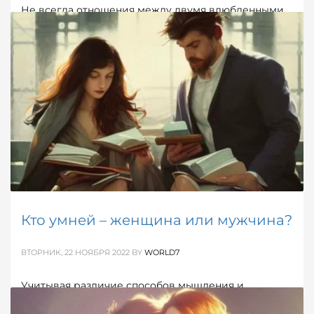
Не всегда отношения между двумя влюбленными
бывают безоблачными. Более того, наступает и
такой момент, когда, кажется, они становятся
тягостными и бесперспективными. Как понять, что
отношения изжили себя?
ОПУБЛИКОВАНО В
ДЕВИЧЬЕ
,
ОБ ОТНОШЕНИЯХ
МЕТКИ:
ОТНОШЕНИЯ
,
СОХРАНИТЬ ОТНОШЕНИЯ
Кто умней – женщина или мужчина?
ВТОРНИК, 22 НОЯБРЯ 2022
BY
WORLD7
Учитывая различие способов мышления и
поведения в целом нельзя однозначно утверждать,