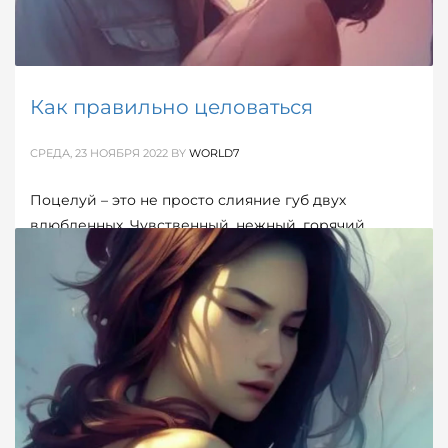
Как правильно целоваться
СРЕДА, 23 НОЯБРЯ 2022
BY
WORLD7
Поцелуй – это не просто слияние губ двух
влюбленных. Чувственный, нежный, горячий,
эротический, страстный или легкий и невинный –
поцелуй всегда открывает новые удовольствия,
захватывает, переводит чувства влюбленных на
новый уровень.
ОПУБЛИКОВАНО В
ДЕВИЧЬЕ
,
МУЖСКОЕ
,
ОБ ОТНОШЕНИЯХ
МЕТКИ:
РОМАНТИКА