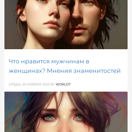
Что нравится мужчинам в
женщинах? Мнения знаменитостей
СРЕДА, 23 НОЯБРЯ 2022
BY
WORLD7
Что нравиться мужчинам? Главное это шарм, сила
и характер. В процессе отношений, узнавая друг
друга лучше, мы часто уже не обращаем внимания
на внешность.