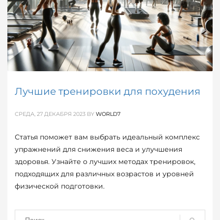
ОПУБЛИКОВАНО В
СПРАВОЧНИК
МЕТКИ:
ПСИХОЛОГИЯ
Лучшие тренировки для похудения
СРЕДА, 27 ДЕКАБРЯ 2023
BY
WORLD7
Статья поможет вам выбрать идеальный комплекс
упражнений для снижения веса и улучшения
2
3
1
здоровья. Узнайте о лучших методах тренировок,
подходящих для различных возрастов и уровней
физической подготовки.
ОПУБЛИКОВАНО В
ЗДОРОВЬЕ / МЕДИЦИНА