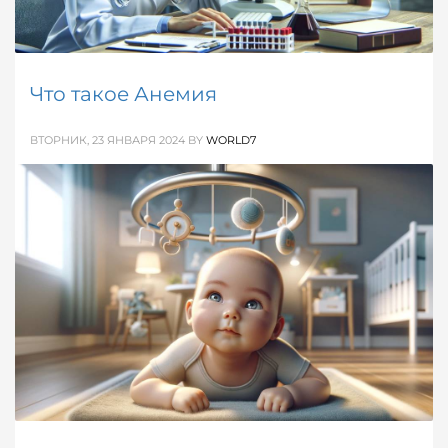
Что такое Анемия
ВТОРНИК, 23 ЯНВАРЯ 2024
BY
WORLD7
Информация раскрывает ключевые аспекты
анемии, описывает особенности каждого её типа и
предлагает несколько путей решения данной
проблемы.
ОПУБЛИКОВАНО В
ЗДОРОВЬЕ / МЕДИЦИНА
,
СПРАВОЧНИК
МЕТКИ:
ДАВЛЕНИЕ