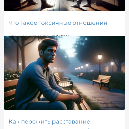
Что такое токсичные отношения
СУББОТА, 16 МАРТА 2024
BY
WORLD7
Статья, объясняющая что такое токсичные
отношения: определение, признаки, негативные
последствия и способы справиться с их влиянием.
ОПУБЛИКОВАНО В
ОБ ОТНОШЕНИЯХ
,
СПРАВОЧНИК
МЕТКИ:
ПСИХОЛОГИЯ
,
СОВРЕМЕНЫЕ ТЕРМИНЫ
Как пережить расставание —