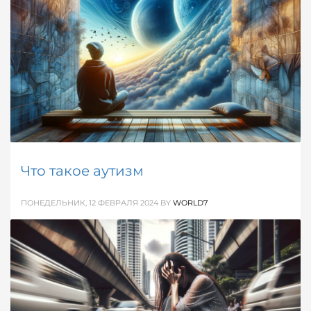
методы диагностики и краткий экскурс в историю
изучения.
ОПУБЛИКОВАНО В
ЗДОРОВЬЕ / МЕДИЦИНА
,
СПРАВОЧНИК
МЕТКИ:
ДЕПРЕССИЯ
Что такое аутизм
ПОНЕДЕЛЬНИК, 12 ФЕВРАЛЯ 2024
BY
WORLD7
Статья объяснит, что такое аутизма - его виды,
причины и механизм развития, а также подходы к
диагностике и лечению расстройства
аутистического спектра (АСР).