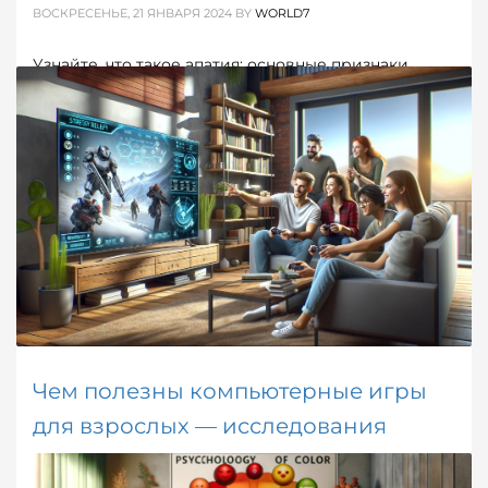
ВОСКРЕСЕНЬЕ, 21 ЯНВАРЯ 2024
BY
WORLD7
Узнайте, что такое апатия: основные признаки,
причины и методы борьбы. Эта статья поможет вам
понять, как апатия влияет на жизнь человека и что
делать, если вы или ваши близкие сталкиваетесь с
этим состоянием.
ОПУБЛИКОВАНО В
СПРАВОЧНИК
МЕТКИ:
ДЕПРЕССИЯ
Чем полезны компьютерные игры
для взрослых — исследования
СУББОТА, 20 ЯНВАРЯ 2024
BY
WORLD7