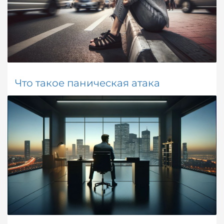
ОПУБЛИКОВАНО В
ЗДОРОВЬЕ / МЕДИЦИНА
,
СПРАВОЧНИК
МЕТКИ:
НЕВРОЛОГИЯ
Что такое паническая атака
ВОСКРЕСЕНЬЕ, 11 ФЕВРАЛЯ 2024
BY
WORLD7
Узнайте, что такое паническая атака: виды, причины
появления, симптомы, типы и эффективные методы
диагностики и лечения.
ОПУБЛИКОВАНО В
ЗДОРОВЬЕ / МЕДИЦИНА
,
СПРАВОЧНИК