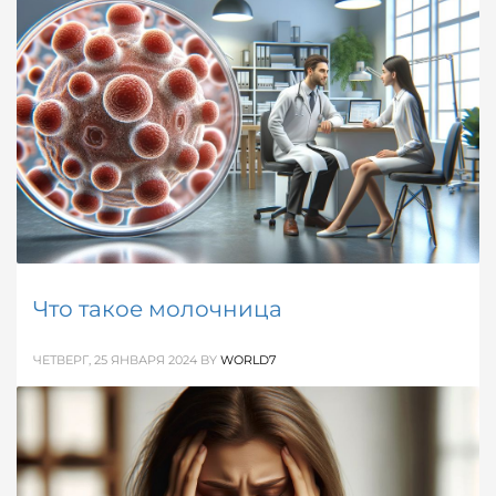
основные типы, симптомы, методы диагностики и
лечения, а также стратегии поддержки и ухода за
пациентами.
ОПУБЛИКОВАНО В
ЗДОРОВЬЕ / МЕДИЦИНА
,
СПРАВОЧНИК
МЕТКИ:
НЕВРОЛОГИЯ
Что такое молочница
ЧЕТВЕРГ, 25 ЯНВАРЯ 2024
BY
WORLD7
Узнайте о причинах, симптомах, методах
диагностики и лечения молочницы, а также о
профилактических мерах для поддержания
здоровья.