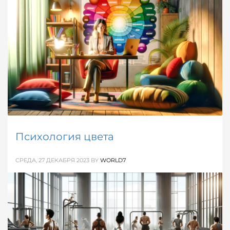
Всесторонний взгляд на пользу компьютерных игр
и их использование как эффективный инструмент
для личностного и профессионального развития.
ОПУБЛИКОВАНО В
СПРАВОЧНИК
Психология цвета
СРЕДА, 27 ДЕКАБРЯ 2023
BY
WORLD7
Узнайте, как цвета могут повлиять на ваше
настроение и продуктивность, а также об их
использовании в терапевтических и
образовательных целях.