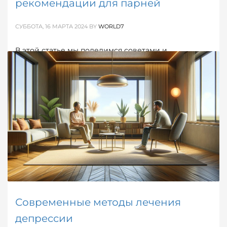
рекомендации для парней
СУББОТА, 16 МАРТА 2024
BY
WORLD7
В этой статье мы поделимся советами и
стратегиями, которые помогут мужчинам и
молодым парням справиться с болью расставания
и постепенно вернуться к полноценной,
счастливой жизни.
ОПУБЛИКОВАНО В
МУЖСКОЕ
,
ОБ ОТНОШЕНИЯХ
МЕТКИ:
РАССТАВАНИЕ
Современные методы лечения
депрессии