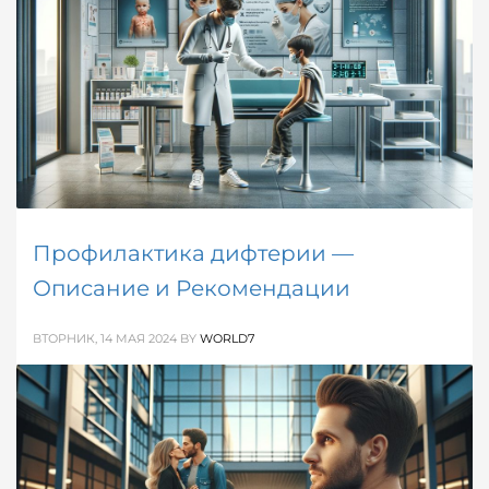
Профилактика дифтерии —
Описание и Рекомендации
ВТОРНИК, 14 МАЯ 2024
BY
WORLD7
Материал посвящен методам профилактики
дифтерии, этиологии и патогенезу данного
заболевания, а также клиническим проявлениям,
диагностике и лечению.