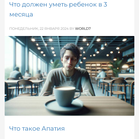
Что должен уметь ребенок в 3
месяца
ПОНЕДЕЛЬНИК, 22 ЯНВАРЯ 2024
BY
WORLD7
Статья предоставляет проверенные данные для
родителей, основанные на актуальных
исследованиях в области педиатрии и детской
психологии.
ОПУБЛИКОВАНО В
РОДИТЕЛИ / ДЕТИ
МЕТКИ:
МАЛЕНЬКИЕ ДЕТИ
Что такое Апатия