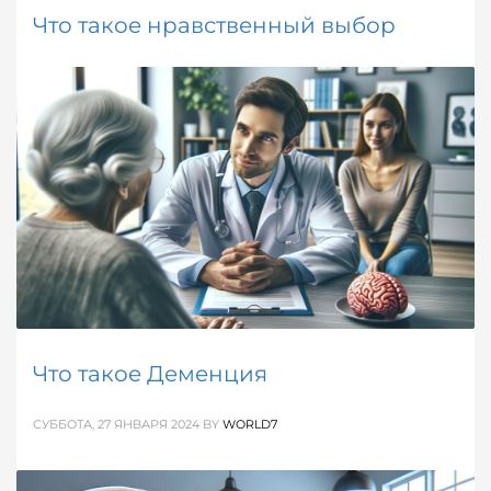
Что такое нравственный выбор
СРЕДА, 07 ФЕВРАЛЯ 2024
BY
WORLD7
В этой статье вы узнаете, что такое нравственный
выбор, его влияние на личность и общество.
ОПУБЛИКОВАНО В
СПРАВОЧНИК
МЕТКИ:
ЧУВСТВА
Что такое Деменция
СУББОТА, 27 ЯНВАРЯ 2024
BY
WORLD7
Статья для знакомства с деменцией: определение,