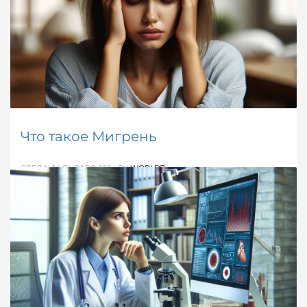
ОПУБЛИКОВАНО В
ДЕВИЧЬЕ
,
ЗДОРОВЬЕ / МЕДИЦИНА
,
СПРАВОЧНИК
Что такое Мигрень
СРЕДА, 24 ЯНВАРЯ 2024
BY
WORLD7
Информационная статья, раскрывающая основные
аспекты мигрени: определение, механизм
развития, основные симптомы.
ОПУБЛИКОВАНО В
ЗДОРОВЬЕ / МЕДИЦИНА
,
СПРАВОЧНИК
МЕТКИ:
НЕВРОЛОГИЯ