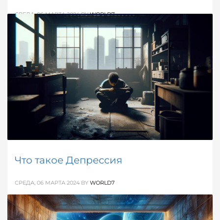
СРЕДА, 06 МАРТА 2024
BY
WORLD7
Узнайте о различных методах лечения депрессии,
включая психотерапию, медикаментозное лечение
и альтернативные подходы.
ОПУБЛИКОВАНО В
ЗДОРОВЬЕ / МЕДИЦИНА
,
СПРАВОЧНИК
МЕТКИ:
ДЕПРЕССИЯ
Что такое Депрессия
СРЕДА, 06 МАРТА 2024
BY
WORLD7
Статья, описывающая что такое депрессия -
определение, признаки, типы заболевания, а также