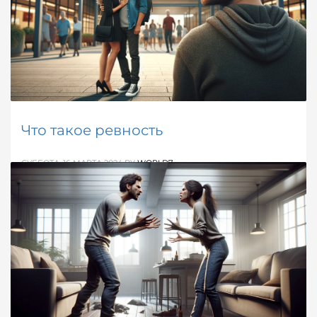
ОПУБЛИКОВАНО В
ЗДОРОВЬЕ / МЕДИЦИНА
МЕТКИ:
ПРОФИЛАКТИКА ЗАБОЛЕВАНИЙ
Что такое ревность
СУББОТА, 16 МАРТА 2024
BY
WORLD7
Статья, в которой вы узнаете что такое ревность:
определение, характерные признаки, негативные
последствия и возможные исходы.
ОПУБЛИКОВАНО В
ОБЩЕНИЕ / КОММУНИКАЦИЯ
,
СПРАВОЧНИК
МЕТКИ:
РЕВНОСТЬ
,
ЧУВСТВА