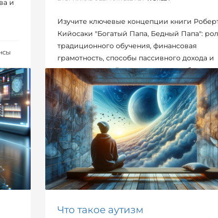
ва и
Изучите ключевые концепции книги Робер
Кийосаки "Богатый Папа, Бедный Папа": ро
традиционного обучения, финансовая
АНСЫ
грамотность, способы пассивного дохода и
роль личностной мотивации в заработке де
ОПУБЛИКОВАНО В
СПРАВОЧНИК
,
ЭКОНОМИКА / ФИНАН
Что такое аутизм