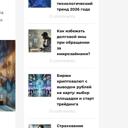
технологический
тренд 2026 года
та
0 comments
ль
Как избежать
долговой ямы
нег.
при обращении
за
микрозаймами?
СЫ
0 comments
Биржи
криптовалют с
выводом рублей
на карту: выбор
площадки и старт
трейдинга
0 comments
Страхование