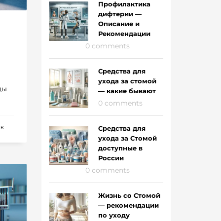
Профилактика
дифтерии —
Описание и
Рекомендации
0 comments
Средства для
ухода за стомой
ды
— какие бывают
0 comments
Средства для
ИК
ухода за Стомой
доступные в
России
0 comments
Жизнь со Стомой
— рекомендации
по уходу