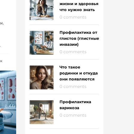
жизни и здоровья
что нужно знать
0 comments
ы,
Профилактика от
глистов (глистные
инвазии)
.
0 comments
ИК
Что такое
родинки и откуда
они появляются
0 comments
Профилактика
варикоза
0 comments