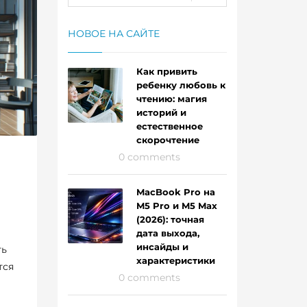
НОВОЕ НА САЙТЕ
Как привить
ребенку любовь к
чтению: магия
историй и
естественное
скорочтение
0 comments
MacBook Pro на
M5 Pro и M5 Max
(2026): точная
дата выхода,
инсайды и
ть
характеристики
тся
0 comments