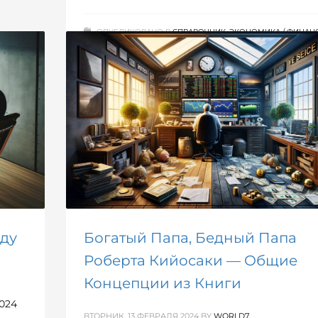
ОПУБЛИКОВАНО В
СПРАВОЧНИК
,
ЭКОНОМИКА / ФИНАН
оду
Богатый Папа, Бедный Папа
Роберта Кийосаки — Общие
Концепции из Книги
2024
ВТОРНИК, 13 ФЕВРАЛЯ 2024
BY
WORLD7