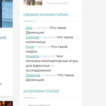
0 comments
СВЕЖИЕ КОММЕНТАРИИ
Star
к записи
Что такое
Деменция
ние
Damner
к записи
Что такое
молочница
Руся
к записи
Что такое
нюдсы
Никита
к записи
Чем
полезны компьютерные игры
для взрослых —
исследования
Георгий
к записи
Что такое
Деменция
ИК
КАТЕГОРИИ СТАТЕЙ
Автомобили