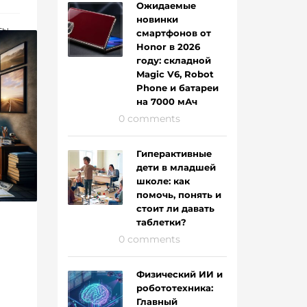
Ожидаемые
новинки
СЫ
смартфонов от
Honor в 2026
году: складной
Magic V6, Robot
Phone и батареи
на 7000 мАч
0 comments
Гиперактивные
дети в младшей
школе: как
помочь, понять и
стоит ли давать
таблетки?
0 comments
Физический ИИ и
робототехника:
Главный