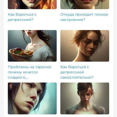
Как бороться с
Откуда приходит плохое
депрессией?
настроение?
Проблемы на тарелке:
Как бороться с
почему хочется
депрессией
сладкого,...
самостоятельно?