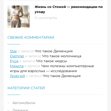
Жизнь со Стомой — рекомендации по
уходу
0 comments
СВЕЖИЕ КОММЕНТАРИИ
Star
к записи
Что такое Деменция
Damner
к записи
Что такое молочница
Руся
к записи
Что такое нюдсы
Никита
к записи
Чем полезны компьютерные
игры для взрослых — исследования
Георгий
к записи
Что такое Деменция
КАТЕГОРИИ СТАТЕЙ
Автомобили
Девичье