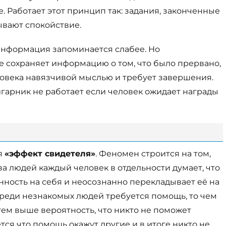
е. Работает этот принцип так: задания, законченные
зывают спокойствие.
информация запоминается слабее. Но
 сохраняет информацию о том, что было прервано,
еловека навязчивой мыслью и требует завершения.
йгарник не работает если человек ожидает награды
я
«эффект свидетеля»
. Феномен строится на том,
а людей каждый человек в отдельности думает, что
нность на себя и неосознанно перекладывает её на
 среди незнакомых людей требуется помощь, то чем
тем выше вероятность, что никто не поможет
ся что помощь окажут другие и в итоге никто не