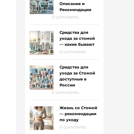
Описание и
Рекомендации
0 comments
Средства для
ухода за стомой
— какие бывают
0 comments
Средства для
ухода за Стомой
доступные в
России
0 comments
Жизнь со Стомой
— рекомендации
по уходу
0 comments