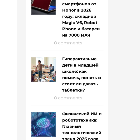
смартфонов от
Honor в 2026
году: складной
Magic V6, Robot
Phone и батареи
на 7000 мАч
0 comments
Гиперактивные
дети в младшей
школе: как
помочь, понять и
стоит ли давать
таблетки?
0 comments
Физический ИИ и
робототехника:
Главный
технологический
тренд 2026 года