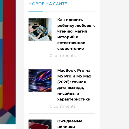
НОВОЕ НА САЙТЕ
Как привить
ребенку любовь к
чтению: магия
историй и
естественное
скорочтение
0 comments
MacBook Pro на
M5 Pro и M5 Max
(2026): точная
дата выхода,
инсайды и
характеристики
0 comments
Ожидаемые
новинки