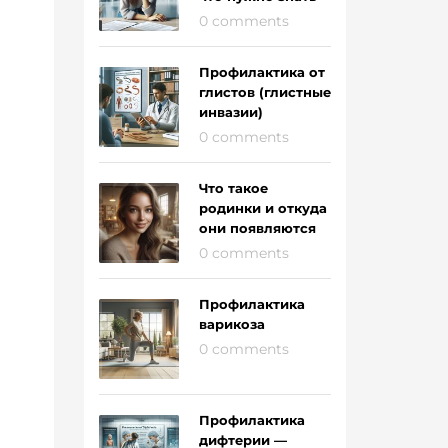
0 comments
Профилактика от
глистов (глистные
инвазии)
0 comments
Что такое
родинки и откуда
они появляются
0 comments
Профилактика
варикоза
0 comments
Профилактика
дифтерии —