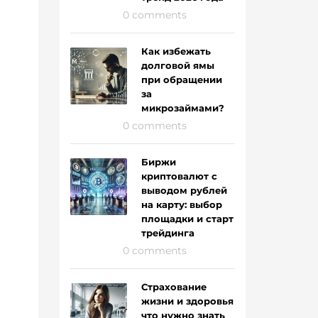
0 comments
Как избежать
долговой ямы
при обращении
за
микрозаймами?
0 comments
Биржи
криптовалют с
выводом рублей
на карту: выбор
площадки и старт
трейдинга
0 comments
Страхование
жизни и здоровья
что нужно знать