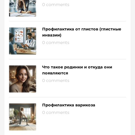
0 comments
Профилактика от глистов (глистные
инвазии)
0 comments
Что такое родинки и откуда они
появляются
0 comments
Профилактика варикоза
0 comments