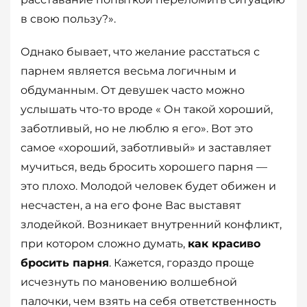
в свою пользу?».
Однако бывает, что желание расстаться с
парнем является весьма логичным и
обдуманным. От девушек часто можно
услышать что-то вроде « Он такой хороший,
заботливый, но не люблю я его». Вот это
самое «хороший, заботливый» и заставляет
мучиться, ведь бросить хорошего парня —
это плохо. Молодой человек будет обижен и
несчастен, а на его фоне Вас выставят
злодейкой. Возникает внутренний конфликт,
при котором сложно думать,
как красиво
бросить парня
. Кажется, гораздо проще
исчезнуть по мановению волшебной
палочки, чем взять на себя ответственность