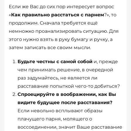
Если же Вас до сих пор интересует вопрос
«
Как правильно расстаться с парнем
?», то
продолжим. Сначала требуется ещё
немножко проанализировать ситуацию. Для
этого нужно взять в руку бумагу и ручку, а
затем записать все своим мысли.
Будьте честны с самой собой
и, прежде
чем принимать решение, в очередной
раз задумайтесь, не является ли
расставание попыткой чего-то добиться?
Спроецируйте в воображении, как Вы
видите будущее после расставания?
Если невольно всплывают образы
плачущего парня, молящего о
воссоединении, значит Ваше расставание