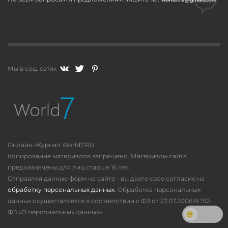
Мы в соц. сетях
Онлайн-Журнал World7.RU
Копирование материалов запрещено. Материалы сайта
предназначены для лиц старше 16 лет.
Отправляя данные форм на сайте - вы даете свое согласие на
обработку персональных данных
. Обработка персональных
данных осуществляется в соответствии с ФЗ от 27.07.2006 N 152-
ФЗ «О персональных данных».