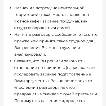
Назначьте встречу на нейтральной
территории (тихое место в парке или
уютное кафе), заранее продумав, как
оттуда возвращаться домой.
Начните разговор с сообщения о том, что
прежде чем принять такое трудное для
Вас решения Вы много думали и
анализировали.
Скажите, что Вы решили закончить
отношения по причине … (далее должны
последовать заранее подготовленные
Вами аргументы). Важно понимать, что
«последний разговор» не стоит
превращать в скандал с кучей претензий.
Поэтому с выражениями, вроде «ты