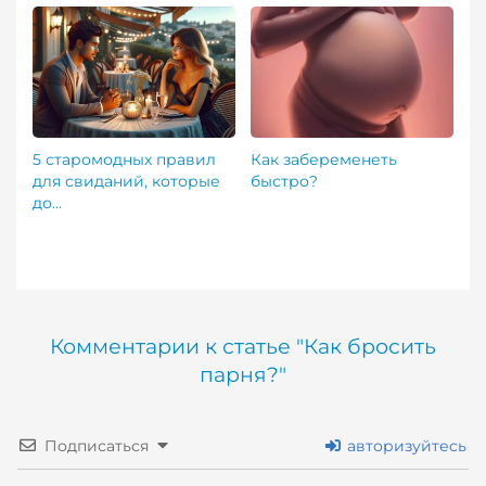
5 старомодных правил
Как забеременеть
для свиданий, которые
быстро?
до...
Комментарии к статье "Как бросить
парня?"
Подписаться
авторизуйтесь