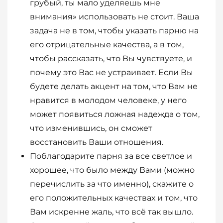
грубый, ты мало уделяешь мне
внимания» использовать не стоит. Ваша
задача не в том, чтобы указать парню на
его отрицательные качества, а в том,
чтобы рассказать, что Вы чувствуете, и
почему это Вас не устраивает. Если Вы
будете делать акцент на том, что Вам не
нравится в молодом человеке, у него
может появиться ложная надежда о том,
что изменившись, он сможет
восстановить Ваши отношения.
Поблагодарите парня за все светлое и
хорошее, что было между Вами (можно
перечислить за что именно), скажите о
его положительных качествах и том, что
Вам искренне жаль, что всё так вышло.