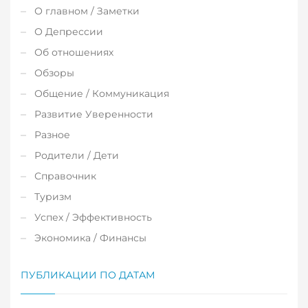
О главном / Заметки
О Депрессии
Об отношениях
Обзоры
Общение / Коммуникация
Развитие Уверенности
Разное
Родители / Дети
Справочник
Туризм
Успех / Эффективность
Экономика / Финансы
ПУБЛИКАЦИИ ПО ДАТАМ