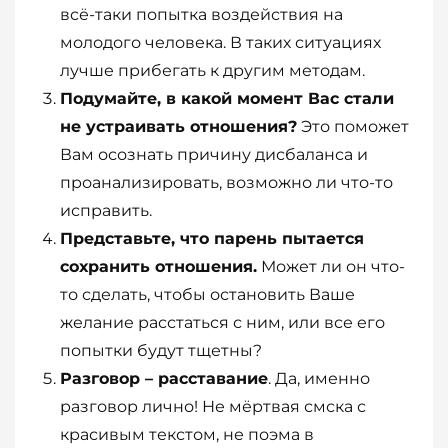
всё-таки попытка воздействия на
молодого человека. В таких ситуациях
лучше прибегать к другим методам.
Подумайте, в какой момент Вас стали
не устраивать отношения?
Это поможет
Вам осознать причину дисбаланса и
проанализировать, возможно ли что-то
исправить.
Представьте, что парень пытается
сохранить отношения.
Может ли он что-
то сделать, чтобы остановить Ваше
желание расстаться с ним, или все его
попытки будут тщетны?
Разговор – расставание
. Да, именно
разговор лично! Не мёртвая смска с
красивым текстом, не поэма в