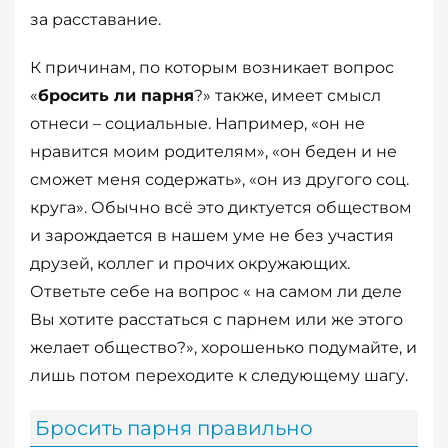
за расставание.
К причинам, по которым возникает вопрос
«
бросить ли парня
?» также, имеет смысл
отнеси – социальные. Например, «он не
нравится моим родителям», «он беден и не
сможет меня содержать», «он из другого соц.
круга». Обычно всё это диктуется обществом
и зарождается в нашем уме не без участия
друзей, коллег и прочих окружающих.
Ответьте себе на вопрос « на самом ли деле
Вы хотите расстаться с парнем или же этого
желает общество?», хорошенько подумайте, и
лишь потом переходите к следующему шагу.
Бросить парня правильно