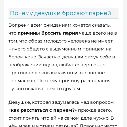
Почему девушки бросают парней
Вопреки всем ожиданиям хочется сказать,
что
причины бросить парня
чаще всего не в
том, что образ молодого человека не имеет
ничего общего с выдуманным принцем на
белом коне. Зачастую, девушки рисуя себе в
воображении идеал, любят совершенно
противоположных мужчин и это вполне
нормально. Поэтому причину расставания
нужно искать в чём-то другом.
Девушке, которая задумалась над вопросом
«
как расстаться с парнем?
» прежде всего,
стоит понять, что ей на самом деле нужно. В
чём идея и мотивы разрыва? Довольно часто