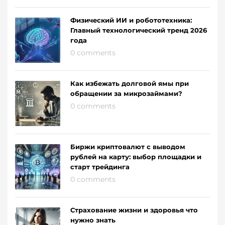
Физический ИИ и робототехника:
Главный технологический тренд 2026
года
0 comments
Как избежать долговой ямы при
обращении за микрозаймами?
0 comments
Биржи криптовалют с выводом
рублей на карту: выбор площадки и
старт трейдинга
0 comments
Страхование жизни и здоровья что
нужно знать