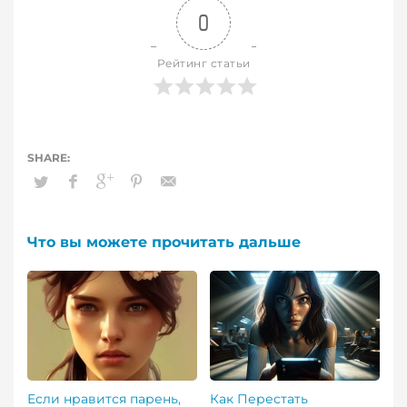
0
Рейтинг статьи
Что вы можете прочитать дальше
Если нравится парень,
Как Перестать