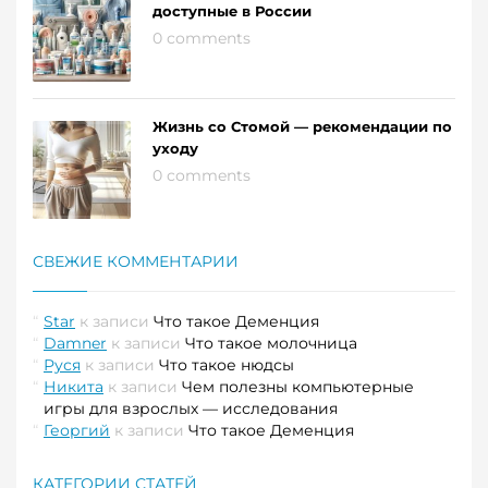
доступные в России
0 comments
Жизнь со Стомой — рекомендации по
уходу
0 comments
СВЕЖИЕ КОММЕНТАРИИ
Star
к записи
Что такое Деменция
Damner
к записи
Что такое молочница
Руся
к записи
Что такое нюдсы
Никита
к записи
Чем полезны компьютерные
игры для взрослых — исследования
Георгий
к записи
Что такое Деменция
КАТЕГОРИИ СТАТЕЙ