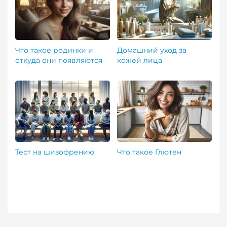
Что такое родинки и
Домашний уход за
откуда они появляются
кожей лица
Тест на шизофрению
Что такое Глютен