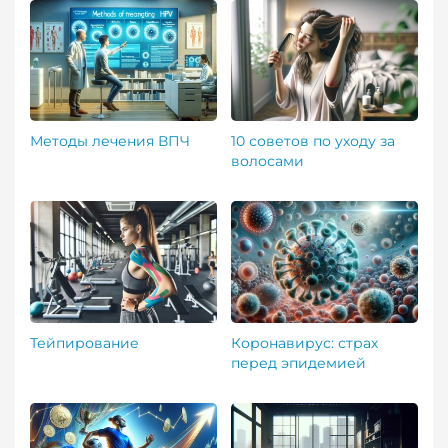
Методы лечения ВПЧ
10 советов по уходу за
волосами
Тейпирование
Коронавирус: страх
перед эпидемией