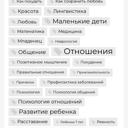
Как сохранить любовь
Как похудеть
Красота
Лингвистика
Маленькие дети
Любовь
Математика
Медицина
Младенец
Неврология
Отношения
Общение
Позитивное мышление
Похудение
Правильные отношения
Привлекательность
Профилактика заболеваний
Прически
Психология
Психология общения
Психология отношений
Развитие ребенка
Расставание
Ревность
Ребенок 7 лет