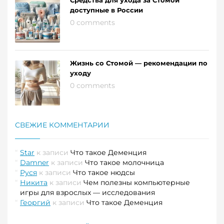
доступные в России
0 comments
Жизнь со Стомой — рекомендации по
уходу
0 comments
СВЕЖИЕ КОММЕНТАРИИ
Star
к записи
Что такое Деменция
Damner
к записи
Что такое молочница
Руся
к записи
Что такое нюдсы
Никита
к записи
Чем полезны компьютерные
игры для взрослых — исследования
Георгий
к записи
Что такое Деменция