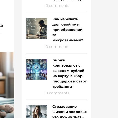
0 comments
Как избежать
долговой ямы
ка
при обращении
,
за
микрозаймами?
0 comments
Биржи
криптовалют с
выводом рублей
на карту: выбор
площадки и старт
трейдинга
0 comments
Страхование
жизни и здоровья
что нужно знать