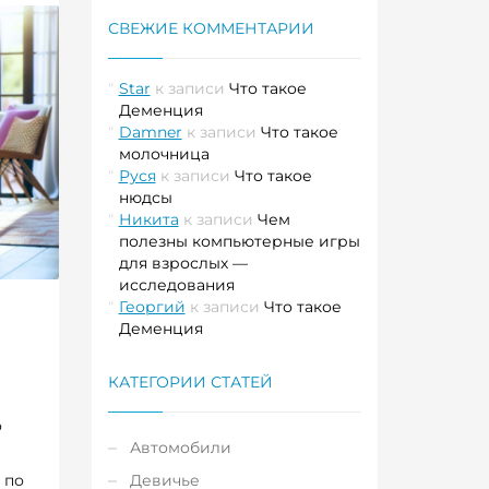
СВЕЖИЕ КОММЕНТАРИИ
Star
к записи
Что такое
Деменция
Damner
к записи
Что такое
молочница
Руся
к записи
Что такое
нюдсы
Никита
к записи
Чем
полезны компьютерные игры
для взрослых —
исследования
Георгий
к записи
Что такое
Деменция
КАТЕГОРИИ СТАТЕЙ
о
Автомобили
 по
Девичье