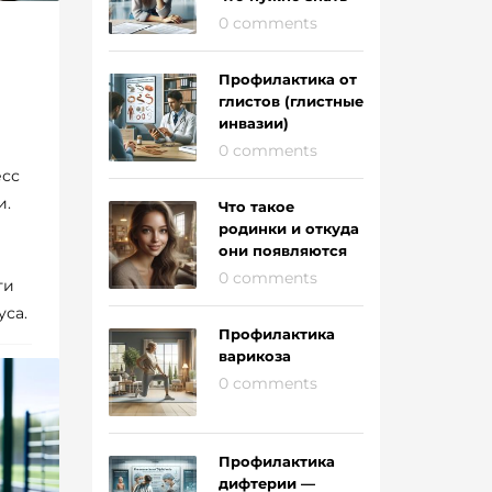
0 comments
Профилактика от
глистов (глистные
инвазии)
0 comments
есс
и.
Что такое
родинки и откуда
они появляются
0 comments
ти
са.
Профилактика
варикоза
0 comments
Профилактика
дифтерии —