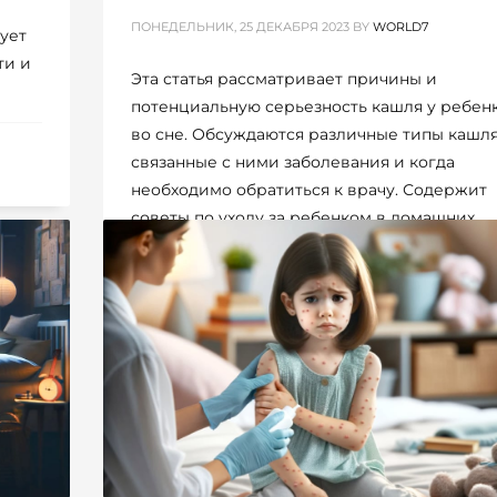
ПОНЕДЕЛЬНИК, 25 ДЕКАБРЯ 2023
BY
WORLD7
ует
ти и
Эта статья рассматривает причины и
потенциальную серьезность кашля у ребен
во сне. Обсуждаются различные типы кашля
связанные с ними заболевания и когда
необходимо обратиться к врачу. Содержит
советы по уходу за ребенком в домашних
условиях и меры профилактики, чтобы
минимизировать кашель в ночное время.
ОПУБЛИКОВАНО В
РОДИТЕЛИ / ДЕТИ
МЕТКИ:
ЗДОРОВЬЕ РЕБЕНКА