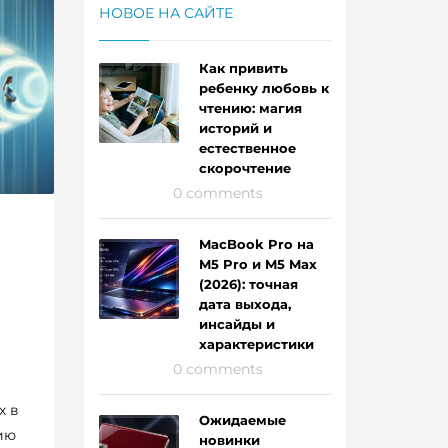
НОВОЕ НА САЙТЕ
Как привить
ребенку любовь к
чтению: магия
историй и
естественное
скорочтение
0 comments
MacBook Pro на
M5 Pro и M5 Max
(2026): точная
дата выхода,
инсайды и
характеристики
0 comments
х в
Ожидаемые
ию
новинки