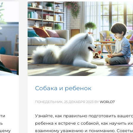
ОПУБЛИКОВАНО В
РОДИТЕЛИ / ДЕТИ
МЕТКИ:
РАЗВИТИЕ РЕБЕНКА
Собака и ребенок
ПОНЕДЕЛЬНИК, 25 ДЕКАБРЯ 2023
BY
WORLD7
эти
Узнайте, как правильно подготовить вашег
ть
ребенка к встрече с собакой, как научить их
ашему
взаимному уважению и пониманию. Советы