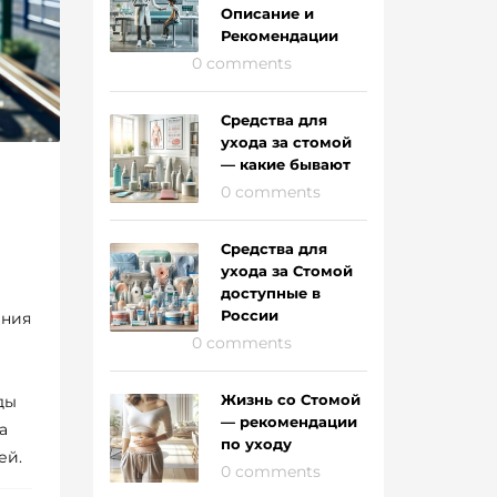
Описание и
Рекомендации
0 comments
Средства для
ухода за стомой
— какие бывают
0 comments
Средства для
ухода за Стомой
доступные в
России
ения
0 comments
Жизнь со Стомой
ды
— рекомендации
а
по уходу
ей.
0 comments