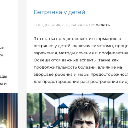
Ветрянка у детей
ПОНЕДЕЛЬНИК, 25 ДЕКАБРЯ 2023
BY
WORLD7
Эта статья предоставляет информацию о
ветрянке у детей, включая симптомы, проц
ых
заражения, методы лечения и профилактик
ку
Освещаются важные аспекты, такие как
продолжительность болезни, влияние на
здоровье ребенка и меры предосторожнос
еды
для предотвращения распространения виру
ты и
ОПУБЛИКОВАНО В
РОДИТЕЛИ / ДЕТИ