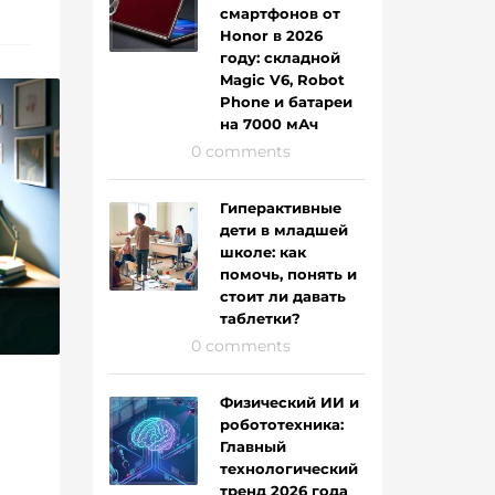
смартфонов от
Honor в 2026
году: складной
Magic V6, Robot
Phone и батареи
на 7000 мАч
0 comments
Гиперактивные
дети в младшей
школе: как
помочь, понять и
стоит ли давать
таблетки?
0 comments
Физический ИИ и
робототехника:
Главный
технологический
тренд 2026 года