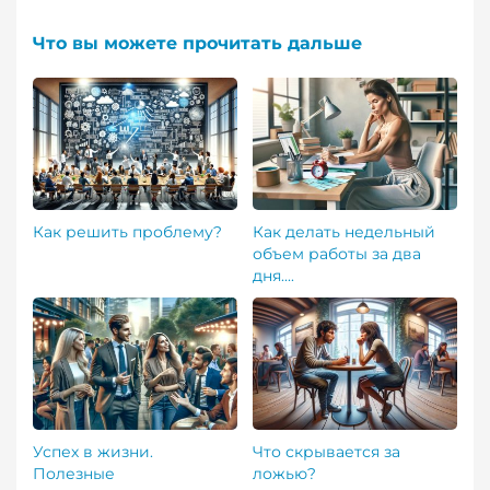
Что вы можете прочитать дальше
Как решить проблему?
Как делать недельный
объем работы за два
дня....
Успех в жизни.
Что скрывается за
Полезные
ложью?