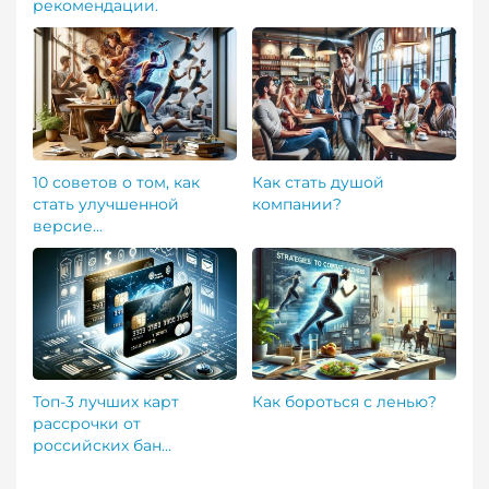
рекомендации.
10 советов о том, как
Как стать душой
стать улучшенной
компании?
версие...
Топ-3 лучших карт
Как бороться с ленью?
рассрочки от
российских бан...