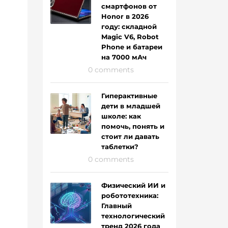
смартфонов от
Honor в 2026
году: складной
Magic V6, Robot
Phone и батареи
на 7000 мАч
0 comments
Гиперактивные
дети в младшей
школе: как
помочь, понять и
стоит ли давать
таблетки?
0 comments
Физический ИИ и
робототехника:
Главный
технологический
тренд 2026 года