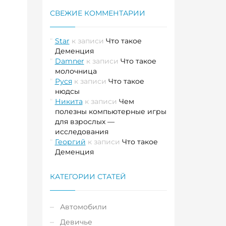
СВЕЖИЕ КОММЕНТАРИИ
Star
к записи
Что такое
Деменция
Damner
к записи
Что такое
молочница
Руся
к записи
Что такое
нюдсы
Никита
к записи
Чем
полезны компьютерные игры
для взрослых —
исследования
Георгий
к записи
Что такое
Деменция
КАТЕГОРИИ СТАТЕЙ
Автомобили
Девичье