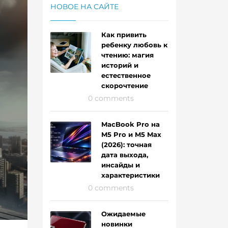
НОВОЕ НА САЙТЕ
Как привить
ребенку любовь к
чтению: магия
историй и
естественное
скорочтение
0 comments
MacBook Pro на
M5 Pro и M5 Max
(2026): точная
дата выхода,
инсайды и
характеристики
0 comments
Ожидаемые
новинки