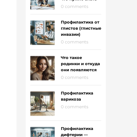
0 comments
Профилактика от
глистов (глистные
инвазии)
0 comments
Что такое
родинки и откуда
они появляются
0 comments
Профилактика
варикоза
0 comments
Профилактика
дифтерии —