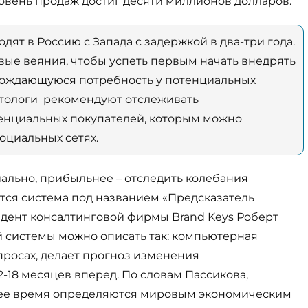
ровень продаж достиг десяти миллионов долларов.
ят в Россию с Запада с задержкой в два-три года.
ые веяния, чтобы успеть первым начать внедрять
арождающуюся потребность у потенциальных
етологи рекомендуют отслеживать
нциальных покупателей, которым можно
оциальных сетях.
иально, прибыльнее – отследить колебания
ется система под названием «Предсказатель
идент консалтинговой фирмы Brand Keys Роберт
ой системы можно описать так: компьютерная
просах, делает прогноз изменения
2-18 месяцев вперед. По словам Пассикова,
ее время определяются мировым экономическим