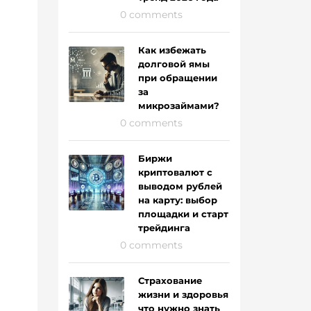
0 comments
Как избежать
долговой ямы
при обращении
за
микрозаймами?
0 comments
Биржи
криптовалют с
выводом рублей
на карту: выбор
площадки и старт
трейдинга
0 comments
Страхование
жизни и здоровья
что нужно знать