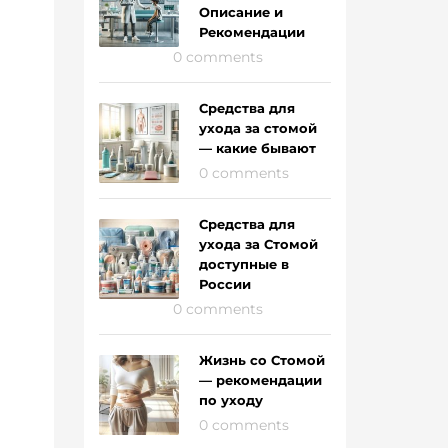
Описание и
Рекомендации
0 comments
Средства для
ухода за стомой
— какие бывают
0 comments
Средства для
ухода за Стомой
доступные в
России
0 comments
Жизнь со Стомой
— рекомендации
по уходу
0 comments