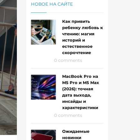
НОВОЕ НА САЙТЕ
Как привить
ребенку любовь к
чтению: магия
историй и
естественное
скорочтение
0 comments
MacBook Pro на
M5 Pro и M5 Max
(2026): точная
дата выхода,
инсайды и
характеристики
0 comments
Ожидаемые
новинки