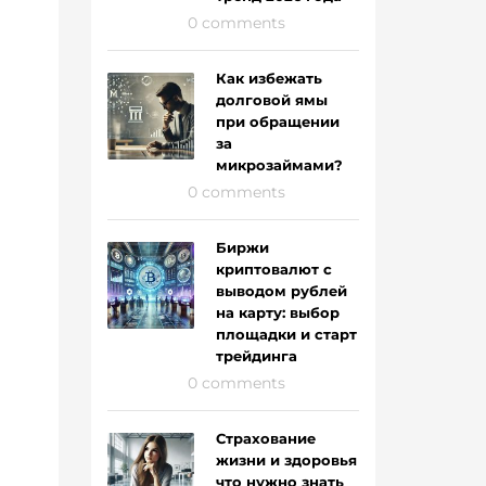
0 comments
Как избежать
долговой ямы
при обращении
за
микрозаймами?
0 comments
Биржи
криптовалют с
выводом рублей
на карту: выбор
площадки и старт
трейдинга
0 comments
Страхование
жизни и здоровья
что нужно знать