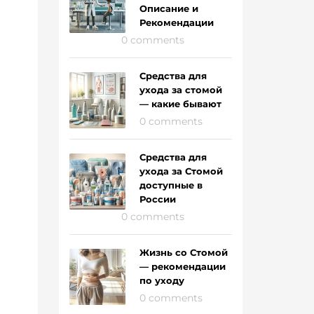
Описание и
Рекомендации
0 comments
Средства для
ухода за стомой
— какие бывают
0 comments
Средства для
ухода за Стомой
доступные в
России
0 comments
Жизнь со Стомой
— рекомендации
по уходу
0 comments