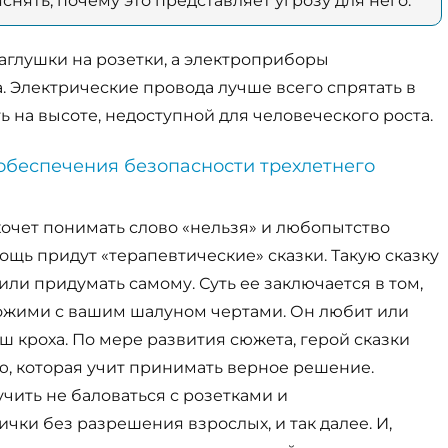
снять, почему это представляет угрозу для него.
аглушки на розетки, а электроприборы
. Электрические провода лучше всего спрятать в
ть на высоте, недоступной для человеческого роста.
 обеспечения безопасности трехлетнего
хочет понимать слово «нельзя» и любопытство
мощь придут «терапевтические» сказки. Такую сказку
или придумать самому. Суть ее заключается в том,
хожими с вашим шалуном чертами. Он любит или
ш кроха. По мере развития сюжета, герой сказки
ю, которая учит принимать верное решение.
учить не баловаться с розетками и
чки без разрешения взрослых, и так далее. И,