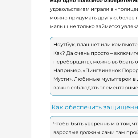
Еще одно полезное изобретение
удовольствием играли в «полицей
можно придумать другую, более п
малыш не только займется увлека
Ноутбук, планшет или компьюте
Как? Да очень просто – включит
переборщить), можно выбрать о
Например, «Пингвиненок Пороро
Мусти». Любимые мультгерои в 
важно соблюдать элементарные
Как обеспечить защищенно
Чтобы быть уверенным в том, чт
взрослые должны сами там прой