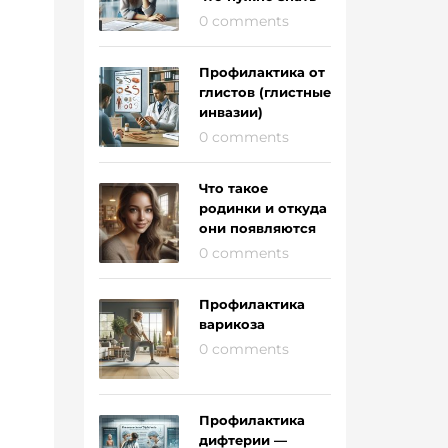
0 comments
Профилактика от
глистов (глистные
инвазии)
0 comments
Что такое
родинки и откуда
они появляются
0 comments
Профилактика
варикоза
0 comments
Профилактика
дифтерии —