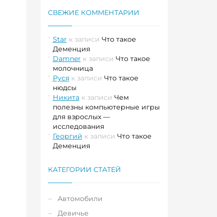
СВЕЖИЕ КОММЕНТАРИИ
Star
к записи
Что такое
Деменция
Damner
к записи
Что такое
молочница
Руся
к записи
Что такое
нюдсы
Никита
к записи
Чем
полезны компьютерные игры
для взрослых —
исследования
Георгий
к записи
Что такое
Деменция
КАТЕГОРИИ СТАТЕЙ
Автомобили
Девичье