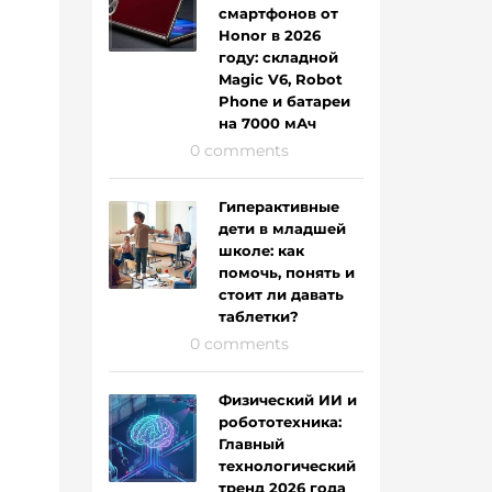
смартфонов от
Honor в 2026
году: складной
Magic V6, Robot
Phone и батареи
на 7000 мАч
0 comments
Гиперактивные
дети в младшей
школе: как
помочь, понять и
стоит ли давать
таблетки?
0 comments
Физический ИИ и
робототехника:
Главный
технологический
тренд 2026 года