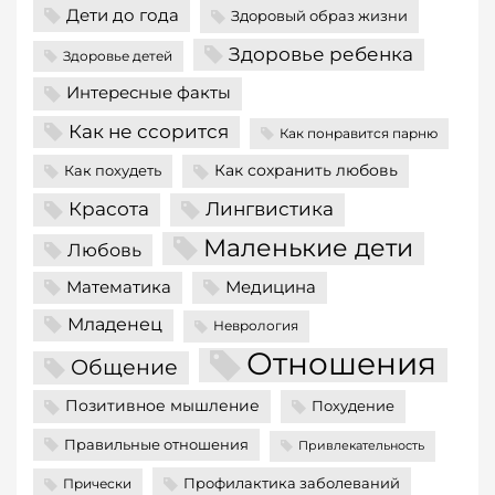
Дети до года
Здоровый образ жизни
Здоровье ребенка
Здоровье детей
Интересные факты
Как не ссорится
Как понравится парню
Как сохранить любовь
Как похудеть
Красота
Лингвистика
Маленькие дети
Любовь
Математика
Медицина
Младенец
Неврология
Отношения
Общение
Позитивное мышление
Похудение
Правильные отношения
Привлекательность
Профилактика заболеваний
Прически