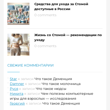
Средства для ухода за Стомой
доступные в России
0 comments
Жизнь со Стомой — рекомендации по
уходу
0 comments
СВЕЖИЕ КОММЕНТАРИИ
Star
к записи
Что такое Деменция
Damner
к записи
Что такое молочница
Руся
к записи
Что такое нюдсы
Никита
к записи
Чем полезны компьютерные
игры для взрослых — исследования
Георгий
к записи
Что такое Деменция