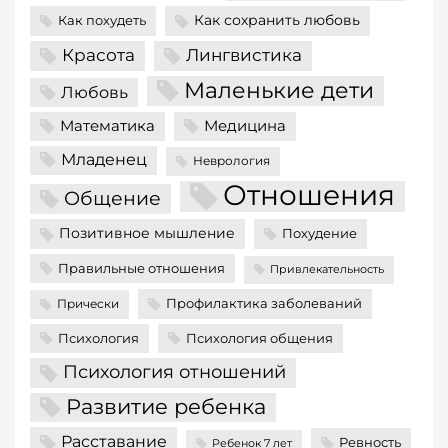
Как сохранить любовь
Как похудеть
Красота
Лингвистика
Маленькие дети
Любовь
Математика
Медицина
Младенец
Неврология
Отношения
Общение
Позитивное мышление
Похудение
Правильные отношения
Привлекательность
Профилактика заболеваний
Прически
Психология
Психология общения
Психология отношений
Развитие ребенка
Расставание
Ревность
Ребенок 7 лет