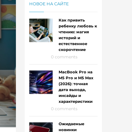
НОВОЕ НА САЙТЕ
Как привить
ребенку любовь к
чтению: магия
историй и
естественное
скорочтение
0 comments
MacBook Pro на
M5 Pro и M5 Max
(2026): точная
дата выхода,
инсайды и
характеристики
0 comments
Ожидаемые
новинки