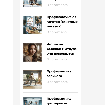
0 comments
Профилактика от
глистов (глистные
инвазии)
0 comments
Что такое
родинки и откуда
они появляются
0 comments
Профилактика
варикоза
0 comments
Профилактика
дифтерии —