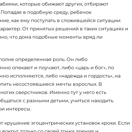
забияки, которые обижают других, отбирают
. Попадая в подобную среду, ребенок
ие, как ему поступать в сложившейся ситуации:
арактер. От принятых решений в таких ситуациях и
нно, что дома подобные моменты вряд ли
вполне определенная роль. Он либо
но опекают и поучают, либо «царь и бог», по
но исполняются, либо «надежда и гордость», на
тить несостоявшиеся мечты взрослых. В
ногих сверстников. Именно тут у него есть
бщаться с разными детьми, учиться находить
ои интересы.
т крушение эгоцентрических установок крохи. Если
вокруг только со своей точки зрения и