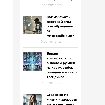
0 comments
Как избежать
долговой ямы
при обращении
за
микрозаймами?
0 comments
Биржи
криптовалют с
выводом рублей
на карту: выбор
площадки и старт
трейдинга
0 comments
Страхование
жизни и здоровья
что нужно знать