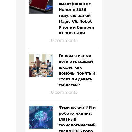
смартфонов от
Honor в 2026
году: складной
Magic V6, Robot
Phone и батареи
на 7000 мАч
0 comments
Гиперактивные
дети в младшей
школе: как
помочь, понять и
стоит ли давать
таблетки?
0 comments
Физический ИИ и
робототехника:
Главный
технологический
тренд 2026 года