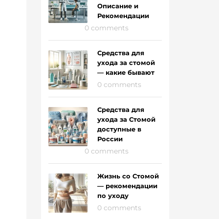
Описание и
Рекомендации
0 comments
Средства для
ухода за стомой
— какие бывают
0 comments
Средства для
ухода за Стомой
доступные в
России
0 comments
Жизнь со Стомой
— рекомендации
по уходу
0 comments