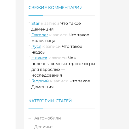
СВЕЖИЕ КОММЕНТАРИИ
Star
к записи
Что такое
Деменция
Damner
к записи
Что такое
молочница
Руся
к записи
Что такое
нюдсы
Никита
к записи
Чем
полезны компьютерные игры
для взрослых —
исследования
Георгий
к записи
Что такое
Деменция
КАТЕГОРИИ СТАТЕЙ
Автомобили
Девичье