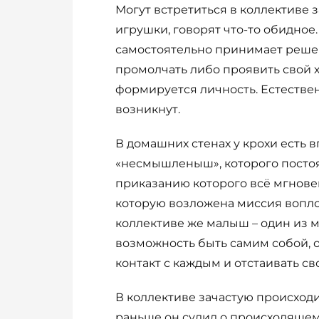
Могут встретиться в коллективе 
игрушки, говорят что-то обидное
самостоятельно принимает решен
промолчать либо проявить свой х
формируется личность. Естестве
возникнут.
В домашних стенах у крохи есть 
«несмышленыш», которого постоян
приказанию которого всё мгновен
которую возложена миссия вопло
коллективе же малыш – один из м
возможность быть самим собой, о
контакт с каждым и отстаивать св
В коллективе зачастую происходи
раньше он судил о происходящем 