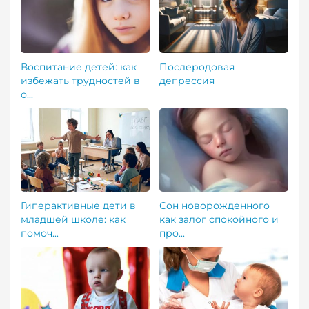
Воспитание детей: как
Послеродовая
избежать трудностей в
депрессия
о...
Гиперактивные дети в
Сон новорожденного
младшей школе: как
как залог спокойного и
помоч...
про...