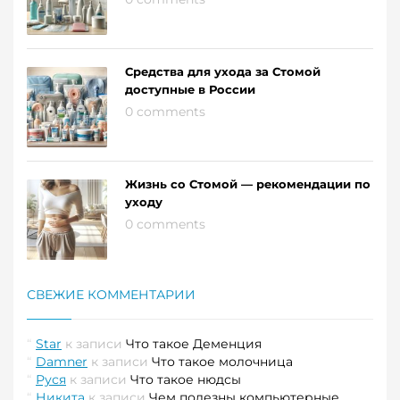
Средства для ухода за Стомой
доступные в России
0 comments
Жизнь со Стомой — рекомендации по
уходу
0 comments
СВЕЖИЕ КОММЕНТАРИИ
Star
к записи
Что такое Деменция
Damner
к записи
Что такое молочница
Руся
к записи
Что такое нюдсы
Никита
к записи
Чем полезны компьютерные