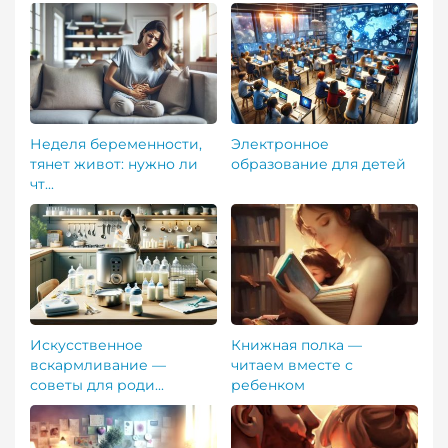
Неделя беременности,
Электронное
тянет живот: нужно ли
образование для детей
чт...
Искусственное
Книжная полка —
вскармливание —
читаем вместе с
советы для роди...
ребенком