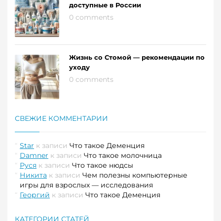
доступные в России
0 comments
Жизнь со Стомой — рекомендации по
уходу
0 comments
СВЕЖИЕ КОММЕНТАРИИ
Star
к записи
Что такое Деменция
Damner
к записи
Что такое молочница
Руся
к записи
Что такое нюдсы
Никита
к записи
Чем полезны компьютерные
игры для взрослых — исследования
Георгий
к записи
Что такое Деменция
КАТЕГОРИИ СТАТЕЙ